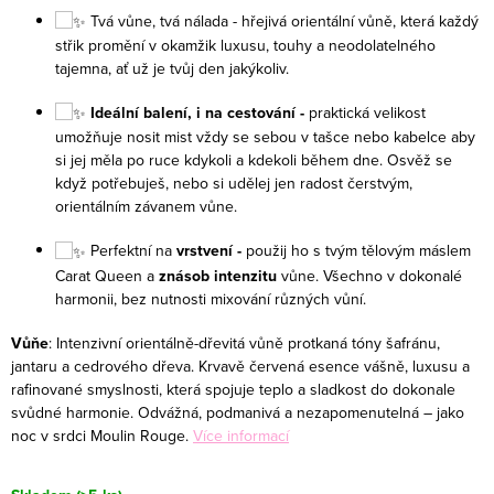
Tvá vůne, tvá nálada -
hřejivá orientální vůně, která každý
střik promění v okamžik luxusu, touhy a neodolatelného
tajemna, ať už je tvůj den jakýkoliv.
Ideální balení, i na cestování -
praktická velikost
umožňuje nosit mist vždy se sebou v tašce nebo kabelce aby
si jej měla po ruce kdykoli a kdekoli během dne. Osvěž se
když potřebuješ, nebo si udělej jen radost čerstvým,
orientálním závanem vůne.
Perfektní na
vrstvení -
použij ho s tvým tělovým máslem
Carat Queen a
znásob intenzitu
vůne. Všechno v dokonalé
harmonii, bez nutnosti mixování různých vůní.
Vůňe
:
Intenzivní orientálně-dřevitá vůně protkaná tóny šafránu,
jantaru a cedrového dřeva. Krvavě červená esence vášně, luxusu a
rafinované smyslnosti, která spojuje teplo a sladkost do dokonale
svůdné harmonie. Odvážná, podmanivá a nezapomenutelná – jako
noc v srdci Moulin Rouge.
Více informací