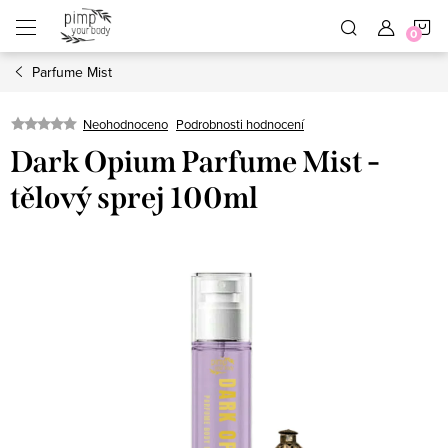
Přejít
N
na
obsah
Parfume Mist
K
Neohodnoceno
Podrobnosti hodnocení
Dark Opium Parfume Mist -
tělový sprej 100ml