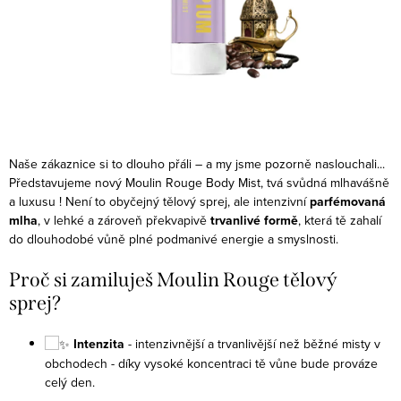
Naše zákaznice si to dlouho přáli – a my jsme pozorně naslouchali...
Představujeme nový Moulin Rouge Body Mist, tvá svůdná mlha
vášně
a luxusu !
Není to obyčejný tělový sprej, ale intenzivní
parfémovaná
mlha
, v lehké a zároveň překvapivě
trvanlivé formě
, která tě zahalí
do dlouhodobé vůně plné podmanivé energie a smyslnosti.
Proč si zamiluješ Moulin Rouge tělový
sprej?
Intenzita
- intenzivnější a trvanlivější než běžné misty v
obchodech - díky vysoké koncentraci tě vůne bude prováze
celý den.