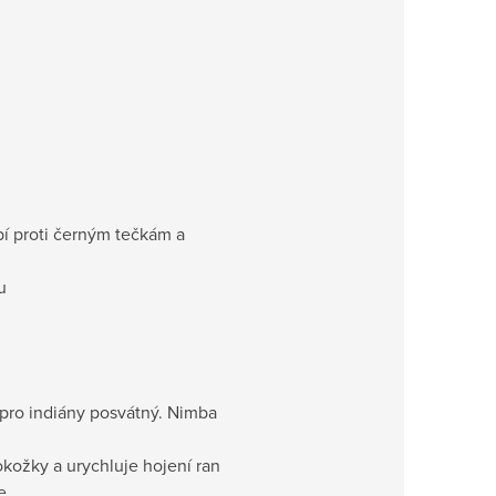
bí proti černým tečkám a
u
pro indiány posvátný. Nimba
kožky a urychluje hojení ran
e