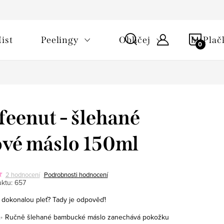
NÁKU
ist
Peelingy
Obličej
by Plač
KOŠÍ
feenut - šlehané
ové máslo 150ml
2 hodnocení
Podrobnosti hodnocení
ktu:
657
 dokonalou pleť? Tady je odpověď!
Ručně šlehané bambucké máslo zanechává pokožku