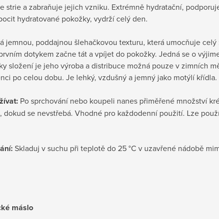
 strie a zabraňuje jejich vzniku. Extrémně hydratační, podporu
pocit hydratované pokožky, vydrží celý den.
 jemnou, poddajnou šlehačkovou texturu, která umocňuje celý zá
prvním dotykem začne tát a vpíjet do pokožky. Jedná se o výjim
ky složení je jeho výroba a distribuce možná pouze v zimních m
nci po celou dobu. Je lehký, vzdušný a jemný jako motýlí křídla. 
žívat:
Po sprchování nebo koupeli nanes přiměřené množství kr
, dokud se nevstřebá. Vhodné pro každodenní použití. Lze použít 
ání:
Skladuj v suchu při teplotě do 25 °C v uzavřené nádobě m
ké máslo