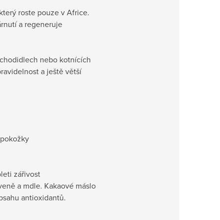
který roste pouze v Africe.
árnutí a regeneruje
chodidlech nebo kotnících
ravidelnost a ještě větší
í pokožky
eti zářivost
aveně a mdle. Kakaové máslo
bsahu antioxidantů.