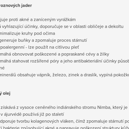
hroznových jader
juje proti akné a zaníceným vyrážkám
 vyhlazující účinky, doporučuje se v oblasti obličeje a dekoltu
nimalizuje kruhy pod očima
generuje buňky a zpomaluje proces stárnutí
poalergenní - lze použít na citlivou pleť
máhá obnovovat poškozené a popraskané cévy a žilky
máhá stahovat rozšířené póry a jeho antibakteriální účinky půso
né
minerálů obsahuje vápník, železo, zinek a draslík, vypíná pokožk
 olej
 získává z vysoce ceněného indiánského stromu Nimba, který je 
 v ájurvédě používá již po staletí
dporuje tvorbu kolagenových vláken, čímž zpomaluje stárnutí po
čí bakterie způsobující akné a napravuje poškození struktury kůž