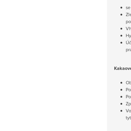
se
Zl
po
Vh
Hy
Úč
pr
Kakaov
Ob
Po
Po
Zp
Vo
ty