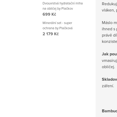
Redukuje
Dvouvrstvá hydratační mlha
na obličej by Plačkov
vláken, 
699 Kč
Máslo má
Minerální set - super
ochrana by Plačková
ihned s 
2 179 Kč
právě dí
konziste
Jak pou
vmasíruj
obličej.
Skladov
záření.
Bambuc