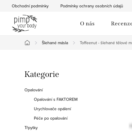
Přejít
Obchodní podmínky
Podmínky ochrany osobních údajů
na
obsah
O nás
Recenz
Šlehané másla
Toffeenut - šlehané tělové 
Domů
P
Přeskočit
Kategorie
o
kategorie
s
Opalování
t
Opalování s FAKTOREM
Urychlovače opálení
r
Péče po opalování
a
Třpytky