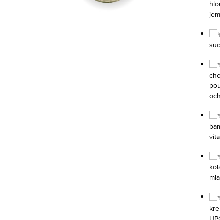
hlo
jem
suc
cho
pou
och
bam
vit
kol
mla
kre
UPO