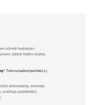
em účinně hydratuje i
rovin, žádné ředění složek,
ky
“. Toto označení pochází z jeho bohatých výživných vlastností a 
ežité antioxidanty, minerály
, zmírňuje podráždění,
.