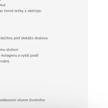
hled
e černé tečky z obličeje.
rásčitou pleť dokáže doslova
ému složení
 kolagenu a vyšší podíl
rnám).
 poškození vlivem životního