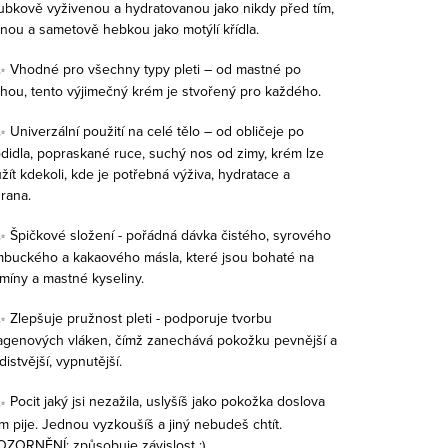
ubkově vyživenou a hydratovanou jako nikdy před tím,
nou a sametově hebkou jako motýlí křídla.
Vhodné pro všechny typy pleti – od mastné po
hou, tento výjimečný krém je stvořený pro každého.
U
niverzální použití na celé tělo – od obličeje po
didla, popraskané ruce, suchý nos od zimy, krém lze
žít kdekoli, kde je potřebná výživa, hydratace a
rana.
Špičkové složení - pořádná dávka čistého, syrového
buckého a kakaového másla, které jsou bohaté na
amíny a mastné kyseliny.
Zlepšuje pružnost pleti - podporuje tvorbu
agenových vláken, čímž zanechává pokožku pevnější a
distvější, vypnutější.
Pocit jaký jsi nezažila, uslyšíš jako pokožka doslova
m ​​pije. Jednou vyzkoušíš a jiný nebudeš chtít.
ZORNĚNÍ: způsobuje závislost :)