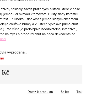
enzivní, nasládlý závan pražených pistácií, které v nose
jí jemnou oříškovou krémovost. Hustý slaný karamel
ontrast – hlubokou sladkost s jemně slaným akcentem,
vokuje chuťové buňky a v ústech vyvolává přímo chuť
t :) Tato vůně je překvapivě neodolatelná, intenzivní,
roniká myslí a probouzí chuť na něco dekadentního.
mací
byla vyprodána…
no
 Kč
Dotaz k produktu
Sdílet
Tisk