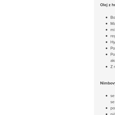
Olej z 
Bo
Má
mi
re
Hy
Po
Po
ak
Z 
Nimbový
se
se
po
ni