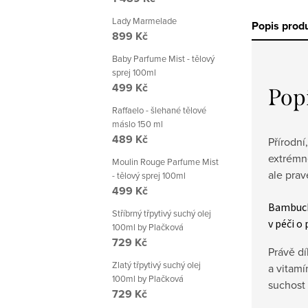
Lady Marmelade
Popis prod
899 Kč
Baby Parfume Mist - tělový
sprej 100ml
499 Kč
Pop
Raffaelo - šlehané tělové
máslo 150 ml
489 Kč
Přírodn
extrémn
Moulin Rouge Parfume Mist
ale prav
- tělový sprej 100ml
499 Kč
Bambuck
Stříbrný třpytivý suchý olej
v péči o
100ml by Plačková
729 Kč
Právě dí
Zlatý třpytivý suchý olej
a vitam
100ml by Plačková
suchost
729 Kč