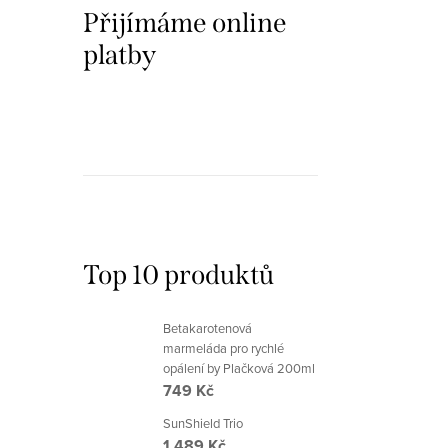
Přijímáme online
platby
Top 10 produktů
Betakarotenová
marmeláda pro rychlé
opálení by Plačková 200ml
749 Kč
SunShield Trio
1 489 Kč