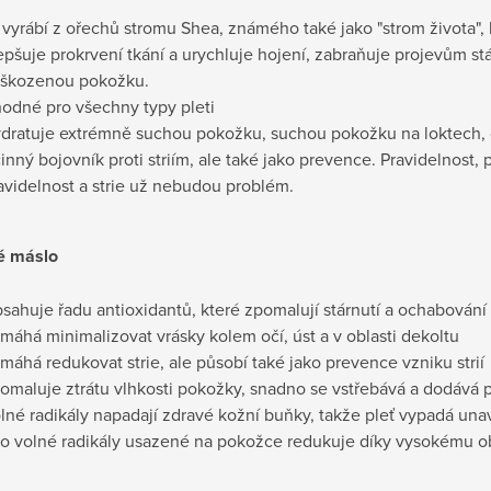
 vyrábí z ořechů stromu Shea, známého také jako "strom života", 
epšuje prokrvení tkání a urychluje hojení, zabraňuje projevům st
škozenou pokožku.
odné pro všechny typy pleti
dratuje extrémně suchou pokožku, suchou pokožku na loktech, 
inný bojovník proti striím, ale také jako prevence. Pravidelnost, p
avidelnost a strie už nebudou problém.
é máslo
sahuje řadu antioxidantů, které zpomalují stárnutí a ochabován
máhá minimalizovat vrásky kolem očí, úst a v oblasti dekoltu
máhá redukovat strie, ale působí také jako prevence vzniku strií
omaluje ztrátu vlhkosti pokožky, snadno se vstřebává a dodává pl
lné radikály napadají zdravé kožní buňky, takže pleť vypadá un
to volné radikály usazené na pokožce redukuje díky vysokému o