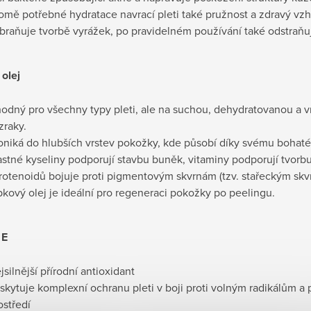
omě potřebné hydratace navrací pleti také pružnost a zdravý vz
braňuje tvorbě vyrážek, po pravidelném používání také odstraňuj
olej
odný pro všechny typy pleti, ale na suchou, dehydratovanou a v
zraky.
oniká do hlubších vrstev pokožky, kde působí díky svému bohat
stné kyseliny podporují stavbu buněk, vitaminy podporují tvorbu
rotenoidů bojuje proti pigmentovým skvrnám (tzv. stařeckým skv
pkový olej je ideální pro regeneraci pokožky po peelingu.
 E
jsilnější přírodní antioxidant
skytuje komplexní ochranu pleti v boji proti volným radikálům a
ostředí