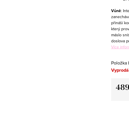
Vůně
:
Int
zanecháva
přináší k
který pro
máslo snís
doslova p
Více infor
Položka 
Vyprodá
489
Měrná
cena: