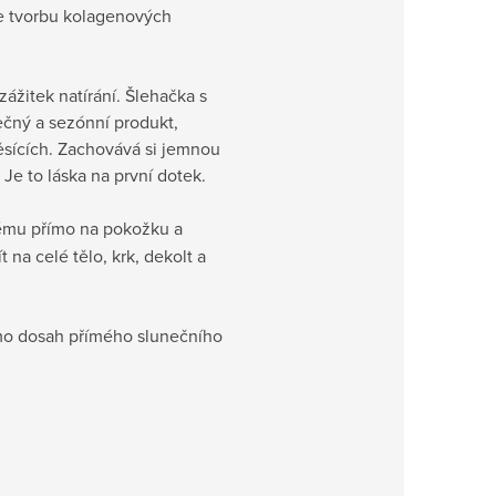
je tvorbu kolagenových
žitek natírání. Šlehačka s
ečný a sezónní produkt,
ěsících. Zachovává si jemnou
Je to láska na první dotek.
ému přímo na pokožku a
na celé tělo, krk, dekolt a
imo dosah přímého slunečního