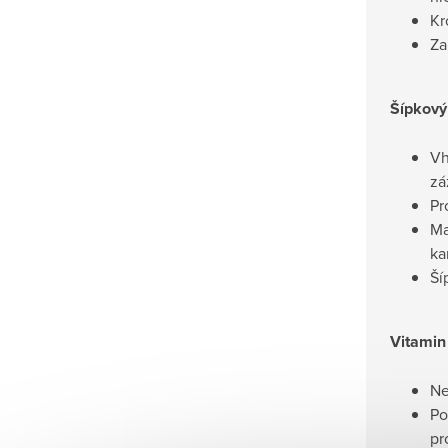
Kr
Za
Šípkový 
Vh
zá
Pr
Ma
ka
Ší
Vitamin
Ne
Po
pr