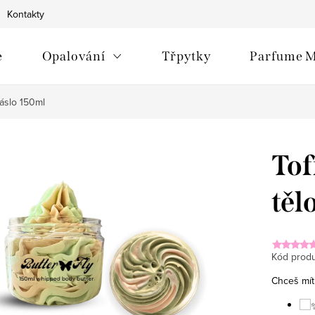
Kontakty
e
Opalování
Třpytky
Parfume M
máslo 150ml
Tof
těl
Kód produ
Chceš mít