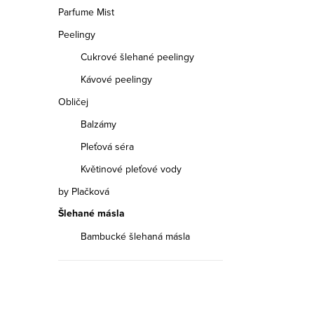
n
Parfume Mist
n
Peelingy
í
Cukrové šlehané peelingy
Kávové peelingy
p
Obličej
a
Balzámy
n
Pleťová séra
e
Květinové pleťové vody
by Plačková
l
Šlehané másla
Bambucké šlehaná másla