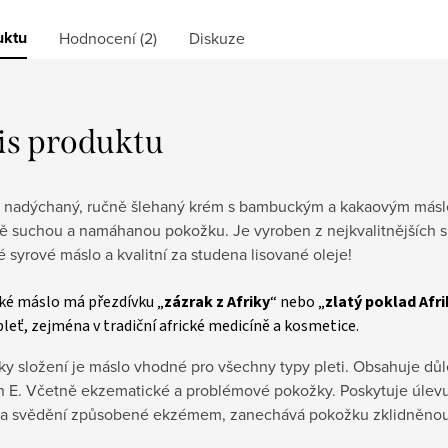
uktu
Hodnocení (2)
Diskuze
is produktu
í, nadýchaný, ručně šlehaný krém s bambuckým a kakaovým másl
ě suchou a namáhanou pokožku. Je vyroben z nejkvalitnějších su
é syrové máslo a kvalitní za studena lisované oleje!
é máslo má přezdívku „
zázrak z Afriky
“ nebo „
zlatý poklad Afri
 pleť, zejména v tradiční africké medicíně a kosmetice. 
ky složení je máslo vhodné pro všechny typy pleti. Obsahuje důl
ín E. Včetně ekzematické a problémové pokožky. Poskytuje úlevu
 a svědění způsobené ekzémem, zanechává pokožku zklidněnou